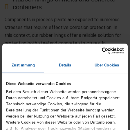
containers
Components in process plants are exposed to numerous
stresses that require effective corrosion protection. In
this context, our rubber linings offer a reliable solution for
protecting both steel and concrete structures. In
particular, they are used in areas such as pipelines, gas
scrubbers, reaction towers and steel tanks, as well as in
Zustimmung
Details
Über Cookies
concrete structures such as waste water pits.
Thanks to their high resistance to various chemical, thermal
Diese Webseite verwendet Cookies
and mechanical influences, rubber linings offer
Bei dem Besuch dieser Webseite werden personenbezogene
comprehensive protection. They can withstand aggressive
Daten verarbeitet und Cookies auf Ihrem Endgerät gespeichert.
chemicals such as acids, alkalis, salt solutions and other
Technisch notwendige Cookies, die zwingend für die
Bereitstellung der Funktionen der Webseite benötigt werden,
substances. They remain effective even under extreme
werden bei der Nutzung der Webseite auf jeden Fall gesetzt.
conditions, such as increased temperatures and
Weitere Cookies von dieser Website oder von Drittanbietern,
temperature changes as well as mechanical loads such as
z.B. für Analyse- oder Trackingzwecke (Matomo) werden nur