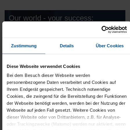
Our world - your success:
Products, sectors,
service & advice at DSB
Zustimmung
Details
Über Cookies
Diese Webseite verwendet Cookies
Bei dem Besuch dieser Webseite werden
Products
personenbezogene Daten verarbeitet und Cookies auf
Ihrem Endgerät gespeichert. Technisch notwendige
DSB Säurebau offers specialized solutions such as acid-
Cookies, die zwingend für die Bereitstellung der Funktionen
resistant sealing layers and usable floors for protection
der Webseite benötigt werden, werden bei der Nutzung der
against aggressive chemicals. These durable systems
Webseite auf jeden Fall gesetzt. Weitere Cookies von
optimize industrial processes and conserve resources.
dieser Website oder von Drittanbietern, z.B. für Analyse-
oder Trackingzwecke (Matomo) werden nur aktiviert, wenn
Industries