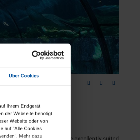
Über Cookies
auf Ihrem Endgerät
en der Webseite benötigt
ieser Website oder von
e auf "Alle Cookies
rwenden". Mehr dazu
ing systems have proven to be excellently suited