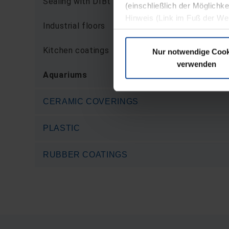
Sealing with DIBt approval
(einschließlich der Möglichke
Hinweis (Link im Fuß der We
Industrial floors
Kitchen coatings
Nur notwendige Cook
verwenden
Aquariums
CERAMIC COVERINGS
PLASTIC
RUBBER COATINGS