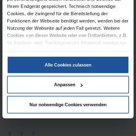
DSB Säurebau GmbH
Ihrem Endgerät gespeichert. Technisch notwendige
Bachstr. 38
Cookies, die zwingend für die Bereitstellung der
D-53639 Königswinter
Funktionen der Webseite benötigt werden, werden bei der
Nutzung der Webseite auf jeden Fall gesetzt. Weitere
Tel:
+49 2223 928-0
Cookies von dieser Website oder von Drittanbietern, z.B.
Fax: +49 2223 928-461
für Analyse- oder Trackingzwecke (Matomo) werden nur
aktiviert, wenn Sie auf "Alle Cookies zulassen" klicken.
E-Mail:
info@didiersb.de
Möchten Sie dies nicht, klicken Sie bitte auf "Nur
Website:
www.didiersb.de
notwendige Cookies verwenden". Mehr dazu
Alle Cookies zulassen
(einschließlich der Möglichkeit, die Einwilligungserklärung
zu ändern oder zu widerrufen) erfahren Sie in
Contact
Anpassen
unserem Cookie-Hinweis (Link im Fuß der Website) bzw.
Copyright © 2026 DSB Säurebau GmbH
der Datenschutzerklärung.
Imprint
Privacy Webpage
Privacy social media
GTC
Cookie
Nur notwendige Cookies verwenden
information