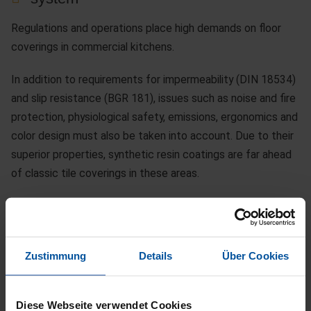
Regulations and operations place high demands on floor
coverings in commercial kitchens.
In addition to requirements for impermeability (DIN 18534)
and slip resistance (BGR 181), issues such as noise and fire
protection, physiological safety, emissions, ergonomics and
color design must also be taken into account. Due to their
superior properties, synthetic resin coatings are far ahead
of classic tile coverings in these areas.
DSB Säurebau GmbH has been developing its own coating
systems for floors in commercial kitchens and food
processing plants for more than 30 years.
Zustimmung
Details
Über Cookies
With our “Stellapox kitchen flooring” coating system (LGA
test certificate no. P-21V80003), which has been tested
Diese Webseite verwendet Cookies