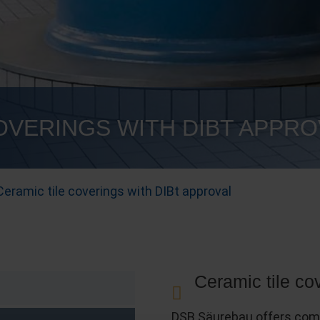
OVERINGS WITH DIBT APPRO
Ceramic tile coverings with DIBt approval
Ceramic tile co
DSB Säurebau offers comb