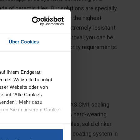
e of ceramic tiles. Our solutions are specially
eas of application and offer the highest
he ceramic tile coverings are extremely resistant
l loads. Thanks to DIBt approval, you can be
Über Cookies
t the highest building authority requirements.
auf Ihrem Endgerät
en der Webseite benötigt
ieser Website oder von
m Stellapox SV-AS CM1
e auf "Alle Cookies
rwenden". Mehr dazu
 sealed with our Stellapox SV-AS CM1 sealing
ahren Sie in unserem Cookie-
the approval specifications. A hard-wearing
 tiles, porcelain stoneware tiles, solid clinker
nes is then laid on top of this coating system in