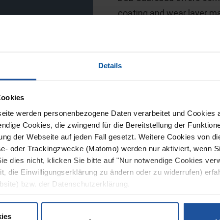
coating and wear layer mad
designed for demanding ar
quality and reliability. T
to mechanical and chemica
Details
sure that our systems mee
Cookies
eite werden personenbezogene Daten verarbeitet und Cookies 
ndige Cookies, die zwingend für die Bereitstellung der Funktion
ng der Webseite auf jeden Fall gesetzt. Weitere Cookies von d
Combined lining syste
lyse- oder Trackingzwecke (Matomo) werden nur aktiviert, wenn Si
ie dies nicht, klicken Sie bitte auf "Nur notwendige Cookies ve
The floor surface is first
it, die Einwilligungserklärung zu ändern oder zu widerrufen) erf
layer in accordance with 
bsite) bzw. der Datenschutzerklärung.
wear layer of ceramic split
tiles or acid-resistant sto
ies