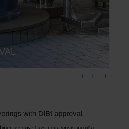
VAL
verings with DIBt approval
ined, approved systems consisting of a