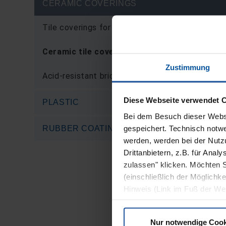
CERAMIC COVERINGS
Tile coverings for the food industry
Ceramic tile coverings with DIBt approval
Zustimmung
Acid-resistant bricks / tiles
Diese Webseite verwendet 
PLASTIC
Bei dem Besuch dieser Webs
gespeichert. Technisch notwe
RUBBER COATINGS
werden, werden bei der Nutzu
Drittanbietern, z.B. für Ana
zulassen" klicken. Möchten S
(einschließlich der Möglichke
Hinweis (Link im Fuß der We
Nur notwendige Cook