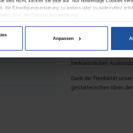
ie dies nicht, klicken Sie bitte auf "Nur notwendige Cookies ve
hervorragend geeignet fü
it, die Einwilligungserklärung zu ändern oder zu widerrufen) erf
bsite) bzw. der Datenschutzerklärung.
und Aquarien erwiesen. D
in Kombination mit der ri
ies
absolute Dichtheit und er
Anpassen
A
die physiologische Unbede
Systeme ist die untrennba
herkömmlichen Auskleidu
Dank der Flexibilität uns
gestalterischen Ideen de