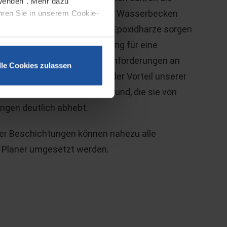
rwenden". Mehr dazu
r den Einsatz in Tiergehegen, Wasserbecken
ahren Sie in unserem Cookie-
ie vorwiegend eingesetzten Epoxidharze sorgen
ssüberbrückenden Verarbeitung für eine
füllen gleichzeitig höchste Anforderungen an
lle Cookies zulassen
nklichkeit. Ein entscheidender Vorteil unserer
re Haftung auf dem Untergrund, die sie von
ngen deutlich abhebt.
erer Beschichtungen können nahezu alle
r Planer umgesetzt werden.