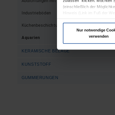
Abdichtungen mit DIBt-Zulassung
zulassen" klicken. Möchten S
(einschließlich der Möglichke
Industrieböden
Hinweis (Link im Fuß der We
Küchenbeschichtungen
Nur notwendige Cook
verwenden
Aquarien
KERAMISCHE BELÄGE
KUNSTSTOFF
GUMMIERUNGEN